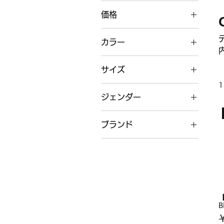
価格
カラー
￥45,100
￥145,200
サイズ
1
ジェンダー
2
42
メンズ
FREE
ブランド
ORIMI（オリミ）
【
B