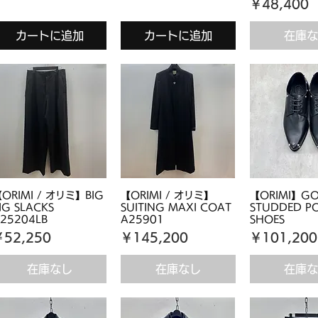
価格
￥48,400
カートに追加
カートに追加
在庫
ORIMI / オリミ】BIG
【ORIMI / オリミ】
【ORIMI】GO
IG SLACKS
SUITING MAXI COAT
STUDDED P
25204LB
A25901
SHOES
価格
価格
価格
￥52,250
￥145,200
￥101,200
在庫なし
在庫なし
在庫