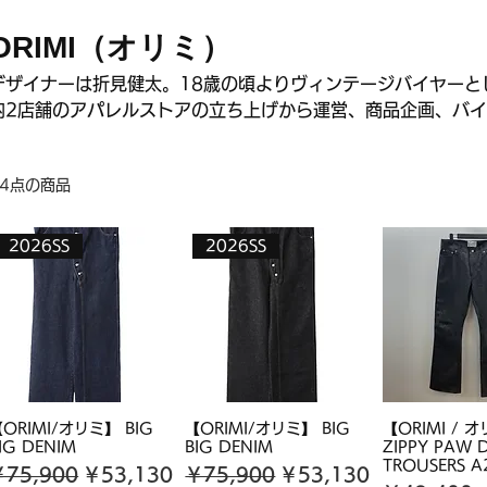
ORIMI（オリミ）
デザイナーは折見健太。18歳の頃よりヴィンテージバイヤーと
内2店舗のアパレルストアの立ち上げから運営、商品企画、バイイングを経
は、自身の10年以上のアパレル業界での経験を活かし`Superfine garm
outsiders′ をコンセプトに異端者のためのラグジュアリーな
14点の商品
2020年末に立ち上がった新鋭ブランド。
2026SS
2026SS
ORIMI/オリミ】 BIG
【ORIMI/オリミ】 BIG
【ORIMI / 
IG DENIM
BIG DENIM
ZIPPY PAW 
TROUSERS A
通常価格
セール価格
通常価格
セール価格
￥75,900
￥53,130
￥75,900
￥53,130