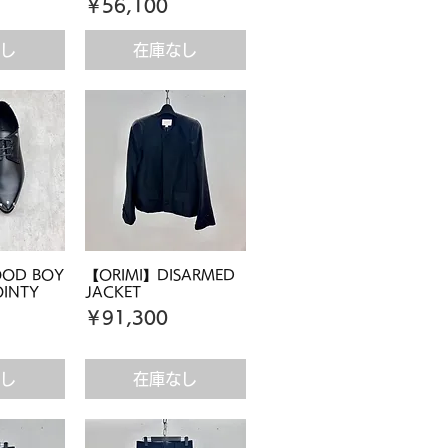
価格
￥56,100
なし
在庫なし
OD BOY
【ORIMI】DISARMED
OINTY
JACKET
価格
￥91,300
なし
在庫なし