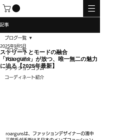
記事
ブログ一覧
2025年9月5日
ブログ一覧
ストリートとモードの融合
「roarguns」が放つ、唯一無二の魅力
ブランド紹介
に迫る【2025年最新】
ファッションコラム
コーディネート紹介
roargunsは、ファッションデザイナーの濱中
三郎氏が手掛ける日本のメンズファッション