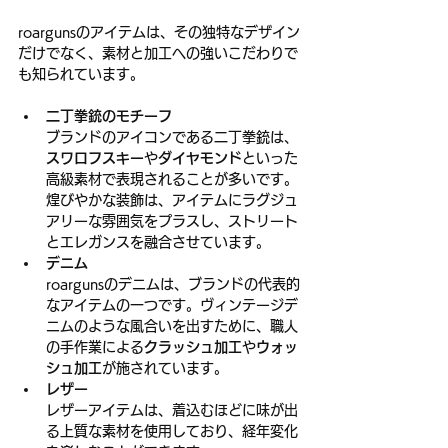
roargunsのアイテムは、その独特なデザイン
だけでなく、素材と加工への強いこだわりで
も知られています。
二丁拳銃のモチーフ
ブランドのアイコンである二丁拳銃は、
スワロフスキー
や
ダイヤモンド
といった
高級素材で表現されることが多いです。
煌びやかな装飾は、アイテムにラグジュ
アリーな雰囲気をプラスし、ストリート
とエレガンスを融合させています。
デニム
roargunsのデニムは、ブランドの代表的
なアイテムの一つです。ヴィンテージデ
ニムのような風合いを出すために、職人
の手作業による
クラッシュ加工
や
ウォッ
シュ加工
が施されています。
レザー
レザーアイテムは、着込むほどに味が出
る上質な素材を使用しており、経年変化