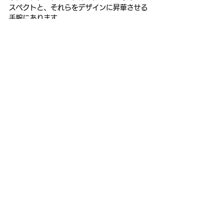
スペクトと、それらをデザインに昇華させる
手腕にあります。
ミュージシャンやアーティスト、俳優など、
多くの著名人に愛用されており、その独自の
スタイルは、ファッション業界を超えて多く
の人々に影響を与え続けています。
「LOVE&PEACE」という普遍的なテーマ
を、アイロニックでクールなデザインに落と
し込むことで、roargunsは唯一無二の存在感
を放ち続けているのです。
roarguns【ロアーガンズ】