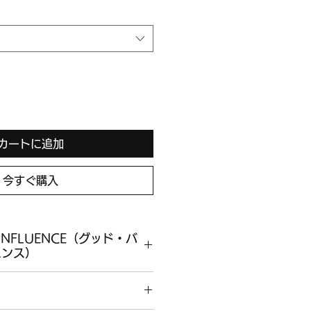
カートに追加
今すぐ購入
 INFLUENCE（グッド・バ
エンス）
NFLUENCE(アグッドバッドインフル
に日本の東京でブランドを設立しまし