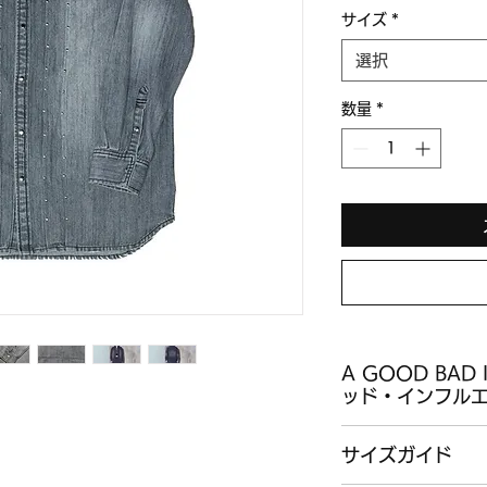
サイズ
*
選択
数量
*
A GOOD BAD
ッド・インフル
A GOOD BAD I
サイズガイド
エンス)は2021年
た。