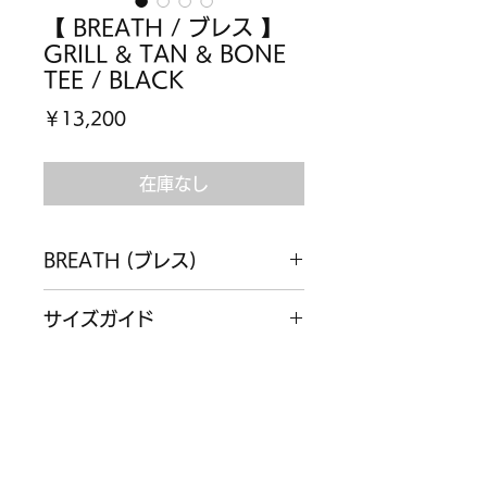
【 BREATH / ブレス 】
GRILL & TAN & BONE
TEE / BLACK
価
￥13,200
格
在庫なし
BREATH (ブレス)
川崎区出身の8MCで結成された
サイズガイド
HIPHOPクルー「BAD HOP」が手
掛けるアパレルブランド"BREATH(ブ
【Size S】
レス)" 楽曲の大ヒットやYouTube再
素材
着丈:67㎝ 身幅:59㎝ 肩幅:60㎝ 袖
生回数も圧倒的な数字を誇り、HIP
丈:17㎝
HOP史上最年少での日本武道館公演
コットン 100%
【Size M】
や横浜アリーナでの無観客ライブなど
着丈:69㎝ 身幅:61㎝ 肩幅:62㎝ 袖
名実ともに日本のトップグループとし
丈:18㎝
て君臨するBAD HOPは国内外から