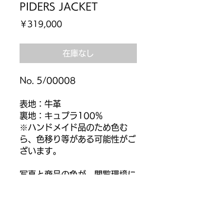
PIDERS JACKET
価
￥319,000
格
在庫なし
No. 5/00008
表地：牛革
裏地：キュプラ100%
※ハンドメイド品のため色む
ら、色移り等がある可能性がご
ざいます。
写真と商品の色が、閲覧環境に
より多少違って見える場合がご
ざいます。
予めご了承ください。