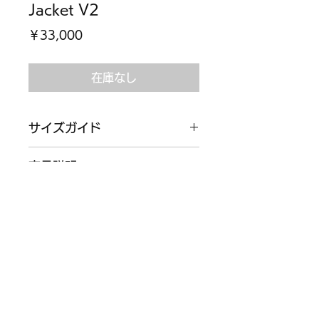
Jacket V2
価
￥33,000
格
在庫なし
サイズガイド
【Size M】
商品説明
着丈:66㎝ 身幅:54㎝ 肩幅:46㎝ 袖
丈:60㎝
ブランドの名作となったベロアトラッ
【Size L】
クジャケットのアップデートモデル。
着丈:68㎝ 身幅:56㎝ 肩幅:48㎝ 袖
ベースはそのままにパターンの微調整
丈:62㎝
を行い、より綺麗なシルエットを目指
【Size XL】
した逸品。
着丈:71㎝ 身幅:59㎝ 肩幅:51㎝ 袖
特定商取引法に基づく表記
光沢感のあるベロア素材と際立つパイ
丈:65㎝
ピング、輝きのあるシルバーパーツの
プライバシーポリシー
コントラストがよりクールさを発揮。
お問い合わせ